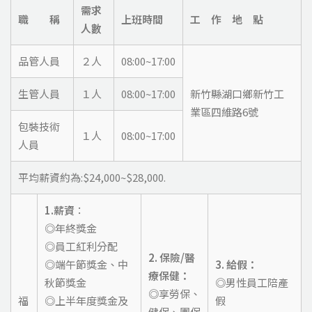
需求
職 稱
上班時間
工 作 地 點
人數
品管人員
２人
08:00~17:00
生管人員
１人
08:00~17:00
新竹縣湖口鄉新竹工
業區四維路6號
包裝技術
１人
08:00~17:00
人員
平均薪資約為:$24,000~$28,000.
1.薪資
：
◎年終獎金
◎員工紅利分配
2. 保險/醫
◎端午節獎金、中
3. 給假：
療保健：
秋節獎金
◎男性員工陪產
◎享勞保、
福
◎上半年度獎金及
假
健保、團保