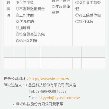
利
下半年度獎
◎女性員工育嬰
◎年度健康
事
◎不定時激勵獎金
假
檢查
項
◎工作津貼
◎員工結婚休假
◎伙食補助
◎特別休假
◎加班費
◎符合勞基法的完
善退休金制度
世禾公司網址：
http://www.sht.com.tw
職缺連絡人：1.昌昱科技股份有限公司 葉東岩
Tel: 03-696-0608 #5757
E-mail:
tyyeh@cytech.com.tw
2. 世禾科技股份有限公司黃淑華