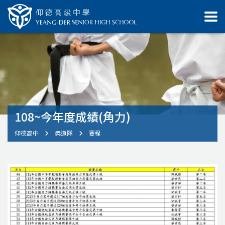
108~今年度成績(角力)
仰德高中
柔道隊
賽程