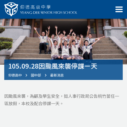
105.09.28因颱風來襲停課ㄧ天
仰德高中
國中部
最新消息
因颱風來襲，為顧及學生安全，如人事行政局公告桃竹苗任一
區放假，本校及配合停課一天。