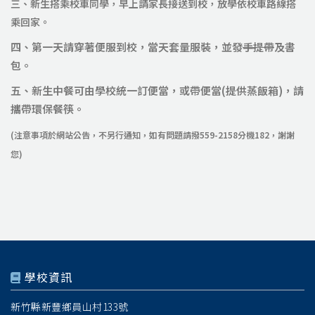
三、新生搭乘校車同學，早上請家長接送到校，放學依校車路線搭
乘回家
。
四、第一天請穿著便服到校，當天套量服裝，並發
手提帶
及書
包。
五、新生中餐可由學校統一訂便當，或帶便當(提供蒸飯箱)，請
攜帶環保餐筷。
(注意事項於網站公告，不另行通知，如有問題請撥559-2158分機182，謝謝
您)
學校資訊
新竹縣新豐鄉員山村133號