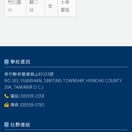
竹仁國
蘇○
七年
女
小
以
愛班
學校資訊
新竹縣新豐鄉員山村133號
NO.133, YUANSHAN, SINFONG TOWNSHIP, HSINCHU COUNTY
304, TAIWAN(R.O.C.)
電話
(03)559-2158
傳真 (03)559-5765
社群連結