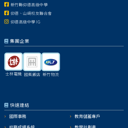
新竹縣仰德高級中學
仰德、山崎校友聯合會
仰德高級中學 IG
集團企業
士林電機
國賓飯店
新竹物流
快速連結
國際事務
教育儲蓄專戶
校務成績系統
教學計劃書