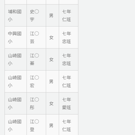
埔和國
史○
七年
男
小
宇
仁班
中興國
江○
七年
女
小
芸
忠班
山崎國
江○
七年
女
小
蓁
忠班
山崎國
江○
七年
男
小
宏
仁班
山崎國
江○
七年
女
小
彤
愛班
山崎國
江○
七年
男
小
登
仁班