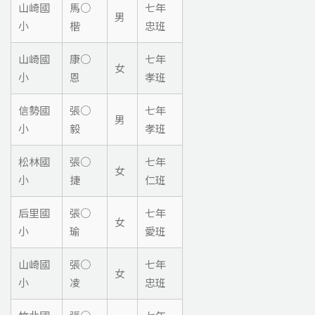
山崎國
馬○
七年
男
小
楷
忠班
山崎國
康○
七年
女
小
恩
孝班
信勢國
張○
七年
男
小
毅
孝班
松林國
張○
七年
女
小
捷
仁班
后里國
張○
七年
女
小
瑜
愛班
山崎國
張○
七年
女
小
凌
忠班