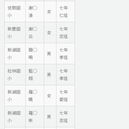
信勢國
謝○
七年
女
小
溱
仁班
新豐國
謝○
七年
女
小
云
忠班
新湖國
簡○
七年
男
小
鳴
孝班
松林國
藍○
七年
男
小
翔
孝班
新湖國
羅○
七年
女
小
晴
愛班
新湖國
羅○
七年
男
小
昕
忠班