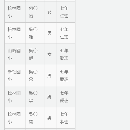
松林國
何○
七年
女
小
怡
仁班
松林國
吳○
七年
男
小
翰
仁班
山崎國
吳○
七年
女
小
靜
愛班
新社國
吳○
七年
男
小
承
愛班
松林國
吳○
七年
男
小
承
愛班
松林國
吳○
七年
男
小
毅
孝班