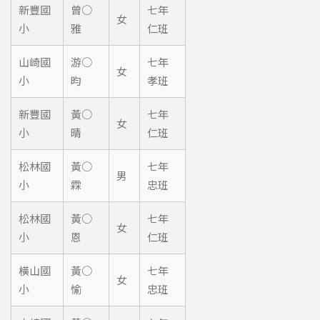
新豐國
曾○
七年
女
小
雅
仁班
山崎國
游○
七年
女
小
昀
孝班
新豐國
黃○
七年
女
小
晴
仁班
松林國
黃○
七年
男
小
霖
忠班
松林國
黃○
七年
女
小
恩
仁班
橫山國
黃○
七年
女
小
愉
忠班