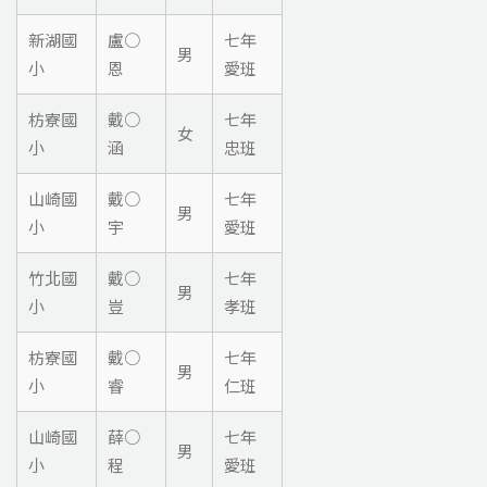
新湖國
盧○
七年
男
小
恩
愛班
枋寮國
戴○
七年
女
小
涵
忠班
山崎國
戴○
七年
男
小
宇
愛班
竹北國
戴○
七年
男
小
豈
孝班
枋寮國
戴○
七年
男
小
睿
仁班
山崎國
薛○
七年
男
小
程
愛班