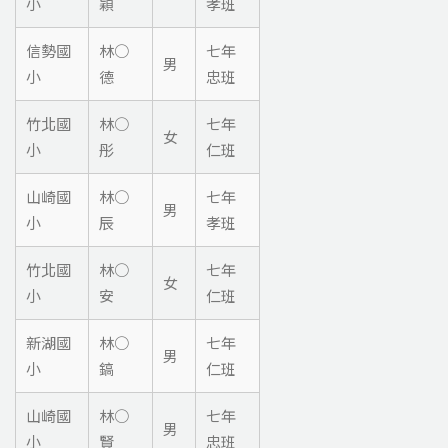
小
穎
孝班
信勢國
林○
七年
男
小
德
忠班
竹北國
林○
七年
女
小
彤
仁班
山崎國
林○
七年
男
小
辰
孝班
竹北國
林○
七年
女
小
安
仁班
新湖國
林○
七年
男
小
鎬
仁班
山崎國
林○
七年
男
小
賢
忠班