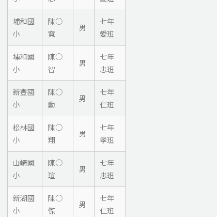
埔和國
陳○
七年
男
小
寬
愛班
埔和國
陳○
七年
男
小
智
忠班
新豐國
陳○
七年
男
小
勳
仁班
松林國
陳○
七年
男
小
翔
孝班
山崎國
陳○
七年
男
小
瑄
忠班
新湖國
陳○
七年
男
小
傑
仁班