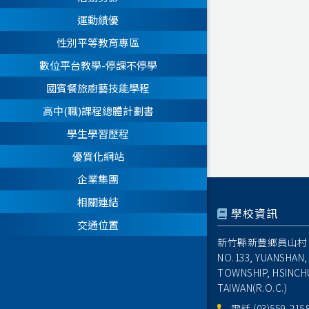
運動績優
性別平等教育專區
數位平台教學-停課不停學
國賓餐旅廚藝技能學程
高中(職)課程總體計劃書
學生學習歷程
優質化網站
企業集團
相關連結
學校資訊
交通位置
新竹縣新豐鄉員山村1
NO.133, YUANSHAN,
TOWNSHIP, HSINCH
TAIWAN(R.O.C.)
電話
(03)559-215