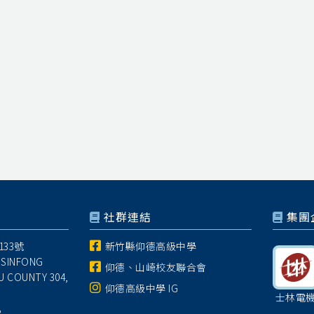
社群連結
集團
33號
新竹縣仰德高級中學
 SINFONG
仰德、山崎校友聯合會
U COUNTY 304,
仰德高級中學 IG
士林電
8