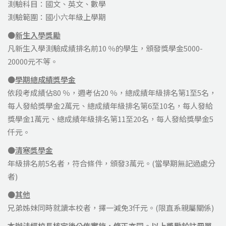
測驗科目：國文、英文、數學
測驗範圍：國小六年級上學期
●
新生入學獎勵
凡新生入學測驗成績排名前10 ％的學生，頒發獎學金5000-
20000元不等。
●
學期總成績獎學金
依段考成績佔80 ％，週考佔20 ％，總成績年級排名第1至5名，
每人發給獎學金2萬元、總成績年級排名第6至10名，每人發給
獎學金1萬元、總成績年級排名第11至20名，每人發給獎學金5
仟元。
●
清寒獎學金
年級排名前5名者，符合條件，頒發3萬元。(當學期無記過處分
者)
●
其他
兄弟姊妹同時就讀本校者，擇一減免3仟元。(限直系親屬關係)
本辦法經校長核定後公佈實施，修正亦同。以上獎勵於註冊單