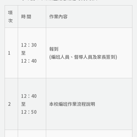
項
時 間
作業內容
次
12
：30
報到
1
至
(
編班人員、督導人員及家長簽到)
12
：40
12
：40
2
至
本校編班作業流程說明
12
：50