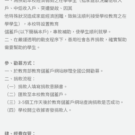
一、為扶助本校經濟弱勢之在學學生（指家庭狀況屬低收入
戶、中低收入戶、突遭變故、因其
他特殊狀況造成家庭經濟困難，致無法順利接受學校教育之在
學學生），本校特設置教育
儲蓄戶(以下簡稱本戶)，專款補助，使學生順利就學。
二、在嚴謹透明的動支程序下，善用社會各界捐款，確實幫助
需要幫助的學生。
參、
勸募方式：
一、於教育部教育儲蓄戶網站辦理全國公開勸募。
二、捐款流程：
（一）捐款人填寫捐款意願書。
（二）匯款至本校教育儲蓄戶。
（三）3-5個工作天後於教育儲蓄戶網站查詢捐款是否成功。
（四）學校開立收據寄發捐款人。
肆、經費存管：