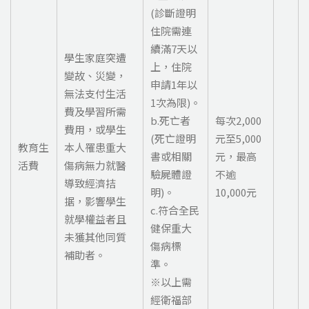
(診斷證明
住院需連
續滿7天以
學生家庭突遭
上，住院
變故、災變，
申請1年以
無法支付生活
1次為限)。
費及學習所需
b.死亡者
每次2,000
費用，或學生
(死亡證明
元至5,000
教育生
本人罹患重大
書或相關
元，最高
活費
傷病無力就醫
驗屍體證
不逾
導致經濟拮
明)。
10,000元
据，影響學生
c.符合全民
就學權益者且
健保重大
未獲其他同質
傷病標
補助者。
準。
※以上需
經衛福部