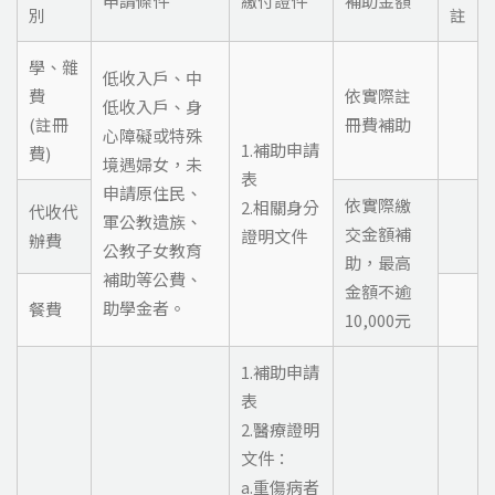
申請條件
繳付證件
補助金額
別
註
學、雜
低收入戶、中
費
依實際註
低收入戶、身
(註冊
冊費補助
心障礙或特殊
1.補助申請
費)
境遇婦女，未
表
申請原住民、
依實際繳
2.相關身分
代收代
軍公教遺族、
交金額補
證明文件
辦費
公教子女教育
助，最高
補助等公費、
金額不逾
助學金者。
餐費
10,000元
1.補助申請
表
2.醫療證明
文件：
a.重傷病者