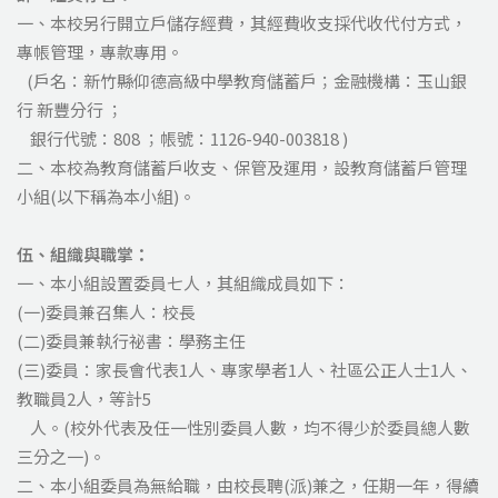
一、本校另行開立戶儲存經費，其經費收支採代收代付方式，
專帳管理，專款專用。
(戶名：新竹縣仰德高級中學教育儲蓄戶；金融機構：玉山銀
行 新豐分行 ；
銀行代號：808 ；帳號：1126-940-003818 )
二、本校為教育儲蓄戶收支、保管及運用，設教育儲蓄戶管理
小組(以下稱為本小組)。
伍、組織與職掌：
一、本小組設置委員七人，其組織成員如下：
(一)委員兼召集人：校長
(二)委員兼執行祕書：學務主任
(三)委員：家長會代表1人、專家學者1人、社區公正人士1人、
教職員2人，等計5
人。(校外代表及任一性別委員人數，均不得少於委員總人數
三分之一)。
二、本小組委員為無給職，由校長聘(派)兼之，任期一年，得續