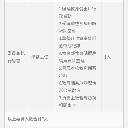
1.辦理教育儲蓄戶行
政業務
2.受理彙整各項申請
補助案件
3.彙整各項會議資料
並作成紀錄
委員兼執
4.教育部教育儲蓄戶
學務主任
1人
行祕書
網頁資料整理
5.管理本校教育儲蓄
戶網
6.教育儲蓄戶辦理情
形公開徵信
7.負責上級督導訪視
相關事宜
以上委員人數合計7人