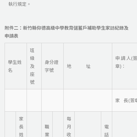
執行規定。
附件二：新竹縣仰德高級中學教育儲蓄戶補助學生家訪紀錄及
申請表
班
級
申 請 人(
學生姓
身分證
及
地 址
章)：
名
字號
座
號
家 長(簽
家
每
長
職
月
電
姓
業
收
話