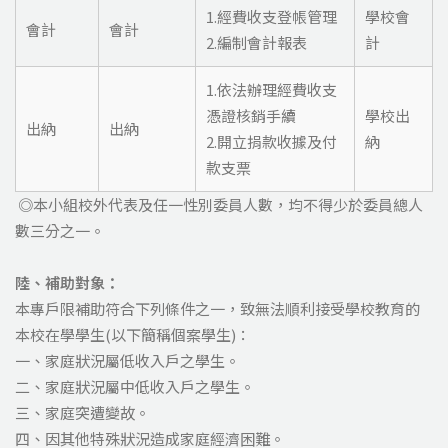
1.經費收支登帳管理
學校會
會計
會計
2.編制會計報表
計
1.依法辦理經費收支
憑證核銷手續
學校出
出納
出納
2.開立捐款收據及付
納
款支票
◎本小組校外代表及任一性別委員人數，均不得少於委員總人
數三分之一。
陸、補助對象：
本專戶限補助符合下列條件之一，致無法順利接受學校教育的
本校在學學生(以下簡稱個案學生)：
一、家庭狀況屬低收入戶之學生。
二、家庭狀況屬中低收入戶之學生。
三、家庭突遭變故。
四、因其他特殊狀況造成家庭經濟困難。