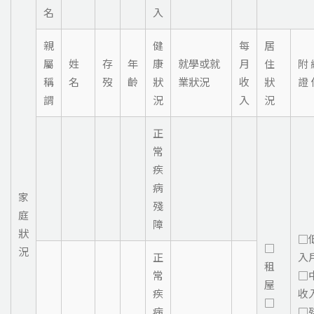
名
入
親
健
每
居
屬
姓
存
年
康
就學或就
月
住
附 
稱
名
歿
齡
狀
業狀況
收
狀
證 
謂
況
入
況
正
常
疾
病
家
殘
庭
障
狀
□
□
況
正
入
租
常
□
屋
疾
收
□
病
□