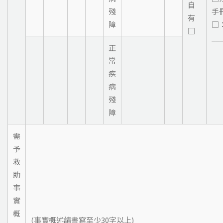
自
殘
手
有
障
□
□
__
正
常
疾
病
殘
障
需
予
救
助
事
實
概
(事實概述請書寫至少30字以上)