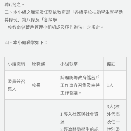
聘(派)之。
三、本小組之職掌及任務依教育部「各級學校扶助學生就學勸
募條例」第八條及「各級學
校教育儲蓄戶管理小組組成及運作辦法」之規定。
四、本小組職掌如下：
小組職稱
原職務
小組執掌
備註
綜理統籌教育儲蓄戶
委員兼召
校長
工作事宜召集及主持
1人
集人
工作會議。
3人(校
1.導入社區與社會資
外代表
源
及任一
2.經濟弱勢學生的認
性別委