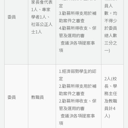
家長會代表
定
員人
1人、專家
3.勸募所得支用於補
數，均
委員
學者1人、
助案件之審查
不得少
社區公正人
4.勸募所得收支、保
於委員
士1人
管及運用的審
總人數
查議決各項提案事
三分之
項
一)
1.經濟弱勢學生的認
定
2人(校
2.勸募所得支用於補
長、學
助案件之審查
務主任
委員
教職員
2.勸募所得收支、保
及教職
管及運用的審
員計4
查議決各項提案事
人)
項