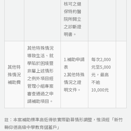
核可之健
保特約醫
院所開立
之診斷證
明書。
其他特殊情況
導致生活、就
1.補助申請
每次2,000
學陷於困境暨
其他特
表
元至5,000
非屬上述情形
殊情況
2.其他特殊
元，最高
之例外項目經
補助費
情況之證
不逾
管理小組專案
明文件。
10,000元
審查通過之申
請補助項目。
註：本案補助標準高低得依實際勸募情形調整，惟須經「新竹
縣仰德高級中學教育儲蓄戶」