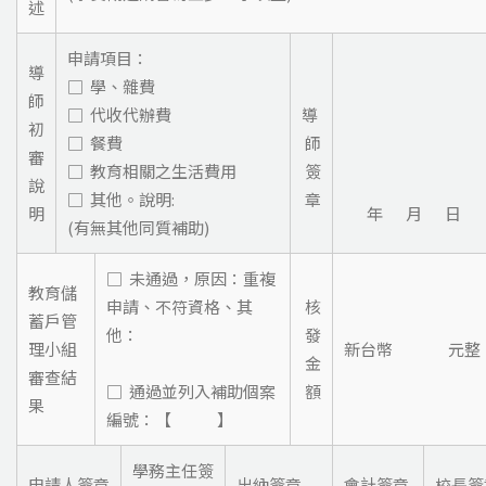
述
申請項目：
導
□ 學、雜費
師
□ 代收代辦費
導
初
□ 餐費
師
審
□ 教育相關之生活費用
簽
說
□ 其他。說明:
章
明
年 月 日
(有無其他同質補助)
□ 未通過，原因：重複
教育儲
申請、不符資格、其
核
蓄戶管
他：
發
理小組
新台幣 元整
金
審查結
□ 通過並列入補助個案
額
果
編號：【 】
學務主任簽
申請人簽章
出納簽章
會計簽章
校長簽