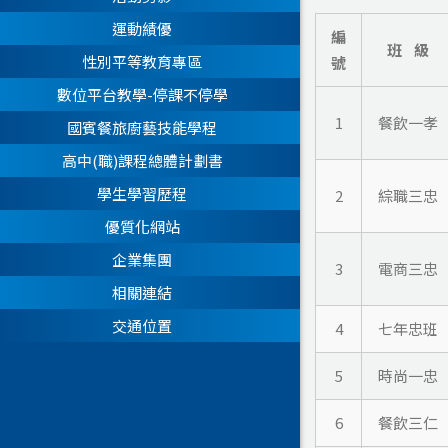
運動績優
編
班 級
性別平等教育專區
號
數位平台教學-停課不停學
1
餐飲一孝
國賓餐旅廚藝技能學程
高中(職)課程總體計劃書
學生學習歷程
2
綜職三忠
優質化網站
企業集團
3
電商三忠
相關連結
交通位置
4
七年忠班
5
時尚一忠
6
餐飲三仁