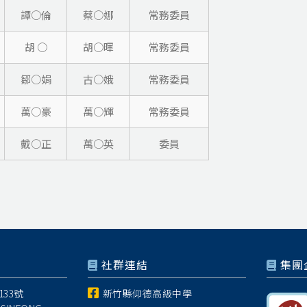
譚○倫
蔡○娜
常務委員
胡 ○
胡○暉
常務委員
鄒○娟
古○娥
常務委員
萬○豪
萬○輝
常務委員
戴○正
萬○英
委員
社群連結
集團
33號
新竹縣仰德高級中學