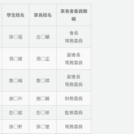
家長會委員職
學生姓名
家長姓名
稱
會長
張○蓓
古○蘭
常務委員
副會長
翁○燮
翁○正
常務委員
副會長
詹○綸
詹○燦
常務委員
施○升
施○展
財務委員
彭○庭
彭○榮
監察委員
張○軒
張○堂
常務委員