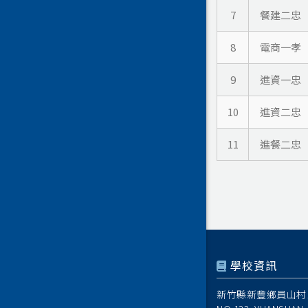
7
餐建二忠
8
電商一孝
9
進資一忠
10
進資二忠
11
進餐二忠
學校資訊
新竹縣新豐鄉員山村1