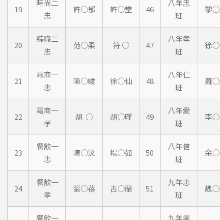
時尚二
八年忠
19
許○郁
許○堂
46
黎○
忠
班
綜職二
八年孝
20
范○柔
符 ○
47
徐○
忠
班
電商一
八年仁
21
陳○峻
徐○仙
48
羅○
忠
班
電商一
八年愛
22
胡 ○
胡○暉
49
李○
孝
班
餐飲一
八年信
23
陳○汶
楊○如
50
余○
忠
班
餐飲一
九年忠
24
張○蓓
古○蘭
51
魏○
孝
班
餐飲一
九年孝