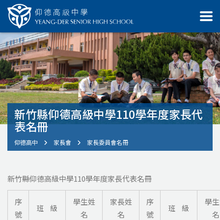
新竹縣仰德高級中學110學年度家長代
表名冊
仰德高中
家長會
家長委員會名冊
新竹縣仰德高級中學110學年度家長代表名冊
序
學生姓
家長姓
序
學生
班 級
班 級
號
名
名
號
名