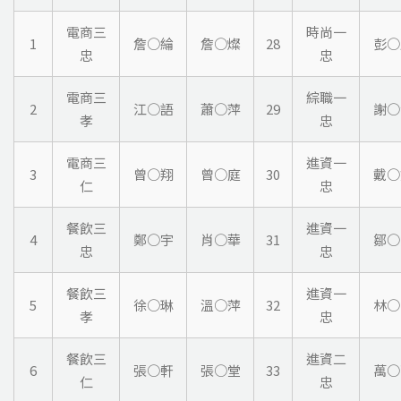
電商三
時尚一
1
詹○綸
詹○燦
28
彭○
忠
忠
電商三
綜職一
2
江○語
蕭○萍
29
謝○
孝
忠
電商三
進資一
3
曾○翔
曾○庭
30
戴○
仁
忠
餐飲三
進資一
4
鄭○宇
肖○華
31
鄒○
忠
忠
餐飲三
進資一
5
徐○琳
溫○萍
32
林○
孝
忠
餐飲三
進資二
6
張○軒
張○堂
33
萬○
仁
忠