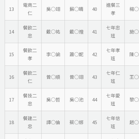
電商二
進餐三
13
吳○翊
蘇○晴
40
楊○
仁
孝
餐飲二
七年忠
14
戴○祐
戴○煌
41
施○
忠
班
餐飲二
七年孝
15
李○諭
蕭○妮
42
陳○
孝
班
餐飲二
七年仁
16
曾○順
曾○翊
43
王○
仁
班
餐技二
七年愛
17
吳○哲
吳○池
44
黎○
忠
班
餐建二
七年信
18
譚○倫
蔡○娜
45
趙○
忠
班