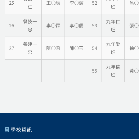
25
王○辰
李○潔
52
呂○
仁
班
餐技一
九年仁
26
李○霖
李○儒
53
張○
忠
班
餐建一
九年愛
27
陳○涵
陳○玉
54
徐○
忠
班
九年信
55
黃○
班
學校資訊