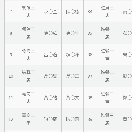
餐技三
進資三
7
陳○全
陳○德
34
高○
忠
忠
餐建三
進餐一
8
徐○維
徐○坤
35
彭○
忠
忠
時尚三
進餐一
9
呂○暄
項○萍
36
曾○
忠
孝
綜職三
進餐二
10
翁○燮
翁○正
37
戴○
忠
忠
電商二
進餐二
11
黃○皓
黃○文
38
鄭○
忠
孝
電商二
進餐三
12
陳○葳
陳○涵
39
黃○
孝
忠