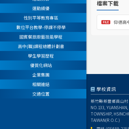
檔案下載
運動績優
性別平等教育專區
仰德高
數位平台教學-停課不停學
國賓餐旅廚藝技能學程
高中(職)課程總體計劃書
學生學習歷程
優質化網站
企業集團
相關連結
學校資訊
交通位置
新竹縣新豐鄉員山村1
NO.133, YUANSHAN,
TOWNSHIP, HSINCH
TAIWAN(R.O.C.)
電話
(03)559-215