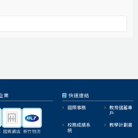
企業
快速連結
國際事務
教育儲蓄專
戶
校務成績系
教學計劃書
統
機
國賓飯店
新竹物流