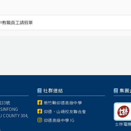
中教職員工請假單
社群連結
集團
33號
新竹縣仰德高級中學
 SINFONG
仰德、山崎校友聯合會
U COUNTY 304,
仰德高級中學 IG
士林電
8