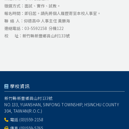
徵選方式：面試、實作、試教。
報名時間：即日起。請先將個人履歷寄至本校人事室。
聯 絡 人：仰德高中 人事主任 黃勝海
連絡電話：03-5592158 分機122
校 址：
新竹縣新豐鄉員山村133號
學校資訊
新竹縣新豐鄉員山村133號
NO.133, YUANSHAN, SINFONG TOWNSHIP, HSINCHU COUNTY
304, TAIWAN(R.O.C.)
電話
(03)559-2158
傳真 (03)559-5765