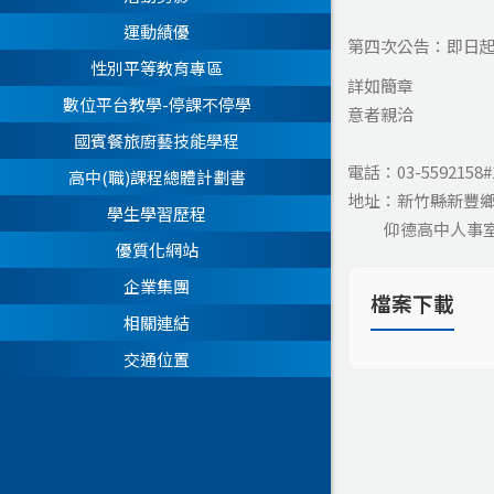
運動績優
第四次公告：即日起至1
性別平等教育專區
詳如簡章
數位平台教學-停課不停學
意者親洽
國賓餐旅廚藝技能學程
電話：03-5592158#
高中(職)課程總體計劃書
地址：新竹縣新豐鄉
學生學習歷程
仰德高中人事
優質化網站
企業集團
檔案下載
相關連結
交通位置