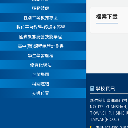
運動績優
檔案下載
性別平等教育專區
數位平台教學-停課不停學
國賓餐旅廚藝技能學程
高中(職)課程總體計劃書
學生學習歷程
優質化網站
企業集團
相關連結
學校資訊
交通位置
新竹縣新豐鄉員山村1
NO.133, YUANSHAN,
TOWNSHIP, HSINCH
TAIWAN(R.O.C.)
電話
(03)559-215