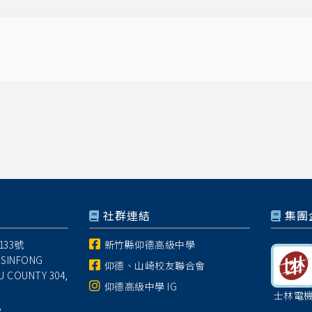
社群連結
集團
33號
新竹縣仰德高級中學
 SINFONG
仰德、山崎校友聯合會
U COUNTY 304,
仰德高級中學 IG
士林電
8