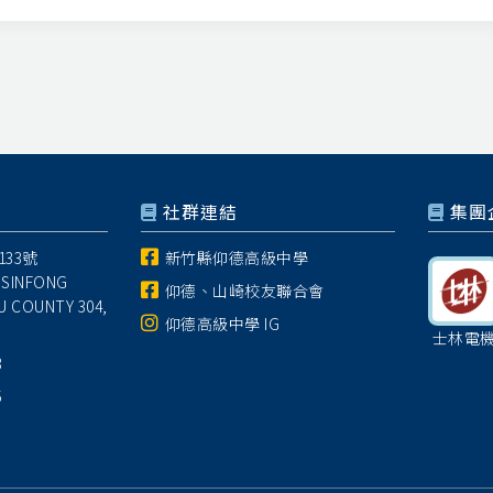
社群連結
集團
33號
新竹縣仰德高級中學
 SINFONG
仰德、山崎校友聯合會
U COUNTY 304,
仰德高級中學 IG
士林電
8
5