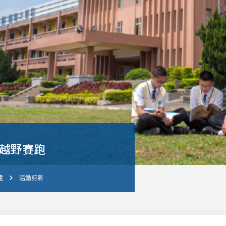
度越野賽跑
處
活動剪影