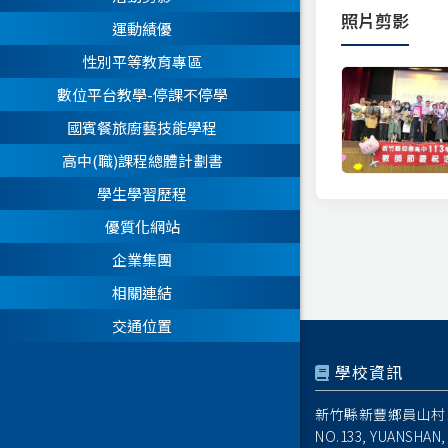
照片剪影
運動績優
性別平等教育專區
數位平台教學-停課不停學
國賓餐旅廚藝技能學程
高中(職)課程總體計劃書
學生學習歷程
優質化網站
企業集團
相關連結
交通位置
學校資訊
新竹縣新豐鄉員山村1
NO.133, YUANSHAN,