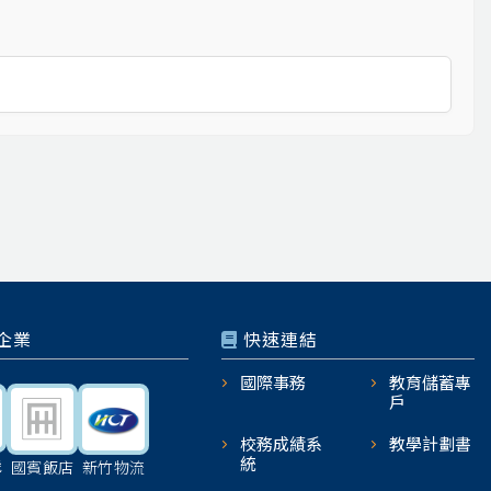
企業
快速連結
國際事務
教育儲蓄專
戶
校務成績系
教學計劃書
統
機
國賓飯店
新竹物流