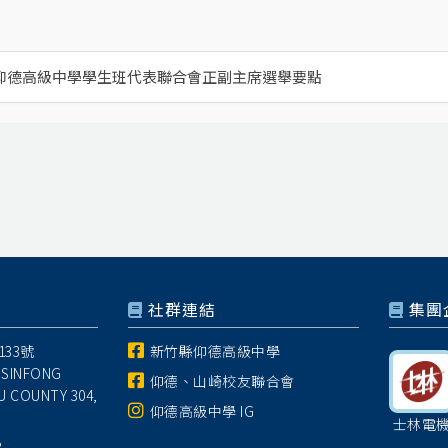
仰德高級中學學生班代表聯合會正副主席選舉要點
社群連結
集團
33號
新竹縣仰德高級中學
 SINFONG
仰德、山崎校友聯合會
U COUNTY 304,
仰德高級中學 IG
士林電
8