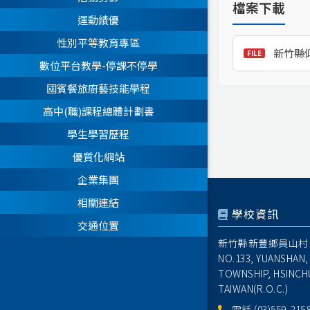
檔案下載
運動績優
性別平等教育專區
新竹縣
數位平台教學-停課不停學
國賓餐旅廚藝技能學程
高中(職)課程總體計劃書
學生學習歷程
優質化網站
企業集團
相關連結
學校資訊
交通位置
新竹縣新豐鄉員山村1
NO.133, YUANSHAN,
TOWNSHIP, HSINCH
TAIWAN(R.O.C.)
電話
(03)559-215