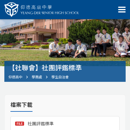
【社聯會】社團評鑑標準
仰德高中
學務處
學生自治會
檔案下載
社團評鑑標準