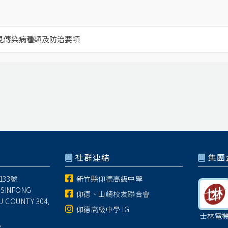
見傳染病種類及防治要項
社群連結
集團
33號
新竹縣仰德高級中學
 SINFONG
仰德、山崎校友聯合會
U COUNTY 304,
仰德高級中學 IG
士林電
8