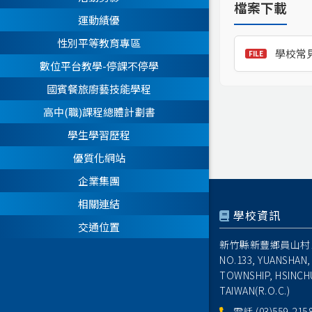
檔案下載
運動績優
性別平等教育專區
學校常
數位平台教學-停課不停學
國賓餐旅廚藝技能學程
高中(職)課程總體計劃書
學生學習歷程
優質化網站
企業集團
相關連結
學校資訊
交通位置
新竹縣新豐鄉員山村1
NO.133, YUANSHAN,
TOWNSHIP, HSINCH
TAIWAN(R.O.C.)
電話
(03)559-215