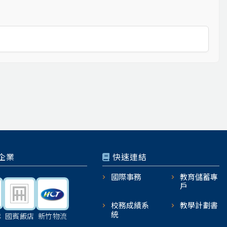
企業
快速連結
國際事務
教育儲蓄專
戶
校務成績系
教學計劃書
統
機
國賓飯店
新竹物流