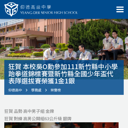
狂賀 本校吳O勳參加111新竹縣中小學
跆拳道錦標賽暨新竹縣全國少年盃代
表隊選拔賽榮獲1金1銀
仰德高中
學務處
榮譽榜
狂賀 品勢 高中男子組 金牌
狂賀 對練 高男公開組63公斤級 銀牌