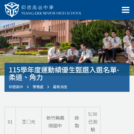
115學年度運動績優生甄選入選名單-
柔道、角力
仰德高中
學務處
最新消息
5/30
新竹縣鳳
錄
01
王○元
已測
岡國中
取
驗