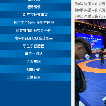
詹0喻 榮獲自由式
運動績優
黃0嫻 榮獲自由式
性別平等教育專區
黃0霆 榮獲自由式
數位平台教學-停課不停學
國賓餐旅廚藝技能學程
高中(職)課程總體計劃書
學生學習歷程
優質化網站
企業集團
相關連結
交通位置