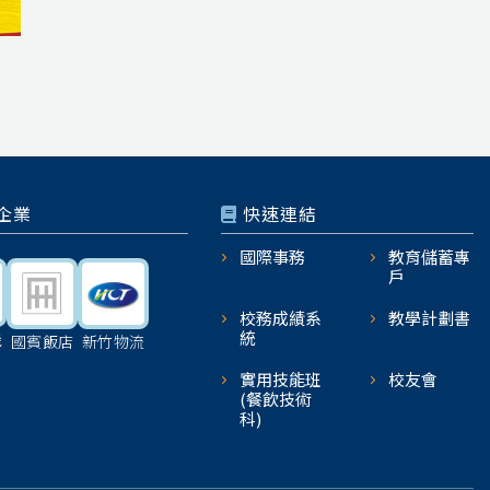
企業
快速連結
國際事務
教育儲蓄專
戶
校務成績系
教學計劃書
統
機
國賓飯店
新竹物流
實用技能班
校友會
(餐飲技術
科)