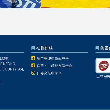
社群連結
集團
33號
新竹縣仰德高級中學
 SINFONG
仰德、山崎校友聯合會
U COUNTY 304,
仰德高級中學 IG
士林電
8
5