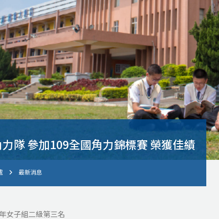
力隊 參加109全國角力錦標賽 榮獲佳績
處
最新消息
青年女子組二級第三名