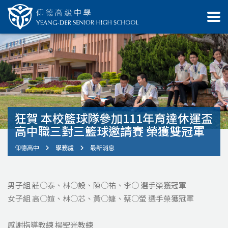
狂賀 本校籃球隊參加111年育達休運盃
高中職三對三籃球邀請賽 榮獲雙冠軍
仰德高中
學務處
最新消息
男子組 莊○泰、林○設、陳○祐、李○ 選手榮獲冠軍
女子組 高○媗、林○芯、黃○婕、蔡○螢 選手榮獲冠軍
感謝指導教練 楊聖光教練