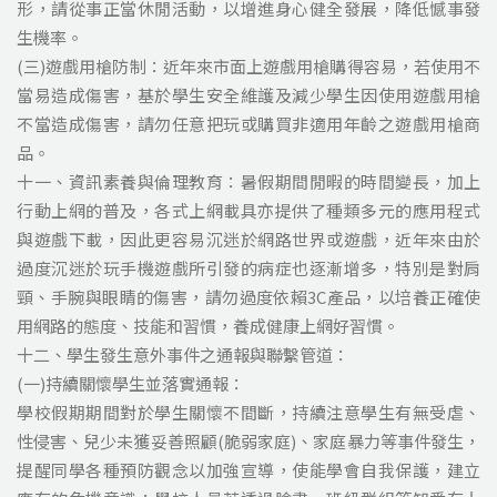
形，請從事正當休閒活動，以增進身心健全發展，降低憾事發
生機率。
(三)遊戲用槍防制：近年來市面上遊戲用槍購得容易，若使用不
當易造成傷害，基於學生安全維護及減少學生因使用遊戲用槍
不當造成傷害，請勿任意把玩或購買非適用年齡之遊戲用槍商
品。
十一、資訊素養與倫理教育：暑假期間閒暇的時間變長，加上
行動上網的普及，各式上網載具亦提供了種類多元的應用程式
與遊戲下載，因此更容易沉迷於網路世界或遊戲，近年來由於
過度沉迷於玩手機遊戲所引發的病症也逐漸增多，特別是對肩
頸、手腕與眼睛的傷害，請勿過度依賴3C產品，以培養正確使
用網路的態度、技能和習慣，養成健康上網好習慣。
十二、學生發生意外事件之通報與聯繫管道：
(一)持續關懷學生並落實通報：
學校假期期間對於學生關懷不間斷，持續注意學生有無受虐、
性侵害、兒少未獲妥善照顧(脆弱家庭)、家庭暴力等事件發生，
提醒同學各種預防觀念以加強宣導，使能學會自我保護，建立