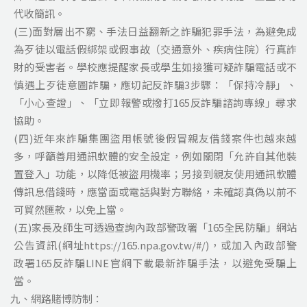
代收簡訊。
(三)面對層出不窮、手法日益翻新之詐騙犯罪手法，為避免成
為歹徒以電話假綁架或假事故（交通意外、疾病住院）行真詐
財的受害者。學校應提醒家長或學生如接獲可疑詐騙電話或不
慎遇上歹徒意圖詐騙，應切記反詐騙3步驟：「保持冷靜」、
「小心查證」、「立即報警或撥打165反詐騙諮詢專線」尋求
協助。
(四)近年來詐騙集團盜用帳號後假冒親友借錢案件也越來越
多，呼籲善用通訊軟體的安全設定，例如關閉「允許自其他裝
置登入」功能，以降低被盜用機率；另接到親友使用通訊軟體
傳訊息借錢時，應當面或電話與對方聯絡，未確認真偽以前不
可貿然匯款，以免上當。
(五)家長及師生可透過查詢內政部警政署「165全民防騙」網站
公告資訊(網址https://165.npa.gov.tw/#/)，或加入內政部警
政署165反詐騙LINE官網下載最新詐騙手法，以避免受騙上
當。
九、網路賭博防制：