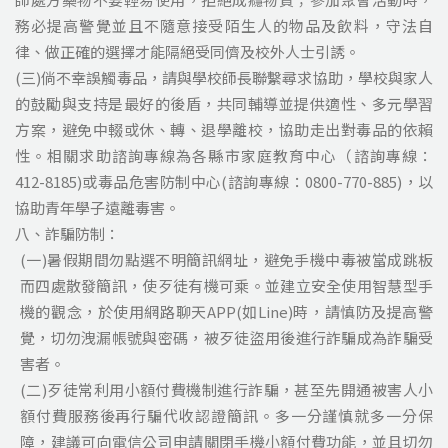
務必提高警覺並且不隨意接受陌生人的物品及飲料，守法自
律、做正確的選擇才能隔絕受同儕及校外人士引誘。
(三)倘不幸誤觸毒品，請與學校師長聯繫尋求協助，學校與家人
的鼓勵與支持是最好的後盾，共同輔導並提供適性、多元學習
方案，避免中輟或休、轉、退學離校，協助走出對毒品的依賴
性。相關求助諮詢專線為各縣市家庭教育中心（諮詢專線：
412-8185)或毒品危害防制中心(諮詢專線：0800-770-885)，以
協助青年學子遠離毒害。
八、詐騙防制：
(一)暑假期間勿點選不明簡訊網址，避免手機中毒被當成跳板
而四處散發簡訊，使歹徒有機可乘。並建立安全使用智慧型手
機的觀念，於使用網路聊天APP(如Line)時，請慎防及提高警
覺，切勿洩漏帳號與密碼，被歹徒盜用後進行詐騙成為詐騙受
害者。
(二)歹徒常利用小額付費機制進行詐騙，甚至先開通被害人小
額付費服務後再行騙代收認證簡訊。多一分謹慎就多一分保
障，建議可向電信公司申請關閉手機小額付費功能，並且切勿