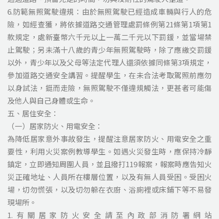
6.防範無照駕駛違規：由於無照駕駛已經造成車輛與行人的危
險，如經查獲，將依據道路交通管理處罰條例第21條第1項第1
款規定，處新臺幣六千元以上一萬二千元以下罰鍰，並當場禁
止駕駛；另未滿十八歲的青少年無照駕駛時，除了應繳交罰鍰
以外，青少年以及父母等法定代理人還須依據同條第3項規定，
參加道路交通安全講習。提醒學生，在未合法考取駕照前應勿
以身試法，鋌而走險，無照駕駛不僅違規觸法，更甚者可能傷
及他人與自己身體或生命。
五、居住安全：
（一）居家防火、用電安全：
為降低居家意外事故發生，提醒注意居家防火、用電安全之重
要性，利用火災案例教導學生。如遇火災發生時，應保持冷靜
鎮定，立即通知周圍人員，並且撥打119報案，報案時應告知火
災正確地址、人員所在樓層位置，以及有無人員受困。受困火
場，切勿慌張，以及切勿躲在衣廚、浴廁裡或床鋪下等不易發
現場所。
1.有關居家防火安全請至內政部消防署網站