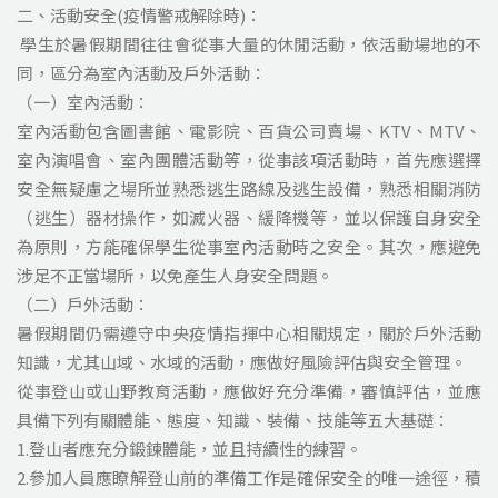
二、活動安全(疫情警戒解除時)：
學生於暑假期間往往會從事大量的休閒活動，依活動場地的不
同，區分為室內活動及戶外活動：
（一）室內活動：
室內活動包含圖書館、電影院、百貨公司賣場、KTV、MTV、
室內演唱會、室內團體活動等，從事該項活動時，首先應選擇
安全無疑慮之場所並熟悉逃生路線及逃生設備，熟悉相關消防
（逃生）器材操作，如滅火器、緩降機等，並以保護自身安全
為原則，方能確保學生從事室內活動時之安全。其次，應避免
涉足不正當場所，以免產生人身安全問題。
（二）戶外活動：
暑假期間仍需遵守中央疫情指揮中心相關規定，關於戶外活動
知識，尤其山域、水域的活動，應做好風險評估與安全管理。
從事登山或山野教育活動，應做好充分準備，審慎評估，並應
具備下列有關體能、態度、知識、裝備、技能等五大基礎：
1.登山者應充分鍛鍊體能，並且持續性的練習。
2.參加人員應瞭解登山前的準備工作是確保安全的唯一途徑，積