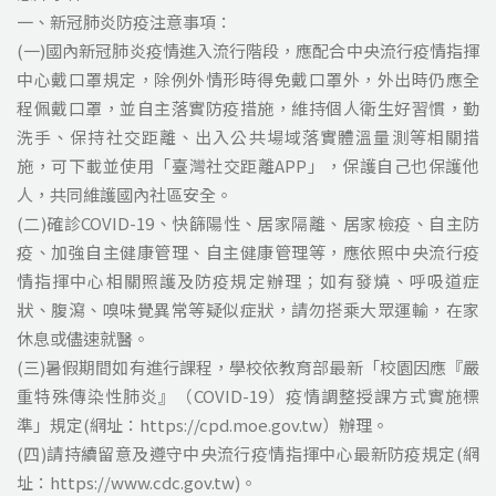
一、新冠肺炎防疫注意事項：
(一)國內新冠肺炎疫情進入流行階段，應配合中央流行疫情指揮
中心戴口罩規定，除例外情形時得免戴口罩外，外出時仍應全
程佩戴口罩，並自主落實防疫措施，維持個人衛生好習慣，勤
洗手、保持社交距離、出入公共場域落實體溫量測等相關措
施，可下載並使用「臺灣社交距離APP」，保護自己也保護他
人，共同維護國內社區安全。
(二)確診COVID-19、快篩陽性、居家隔離、居家檢疫、自主防
疫、加強自主健康管理、自主健康管理等，應依照中央流行疫
情指揮中心相關照護及防疫規定辦理；如有發燒、呼吸道症
狀、腹瀉、嗅味覺異常等疑似症狀，請勿搭乘大眾運輸，在家
休息或儘速就醫。
(三)暑假期間如有進行課程，學校依教育部最新「校園因應『嚴
重特殊傳染性肺炎』（COVID-19）疫情調整授課方式實施標
準」規定(網址：https://cpd.moe.gov.tw）辦理。
(四)請持續留意及遵守中央流行疫情指揮中心最新防疫規定(網
址：https://www.cdc.gov.tw)。