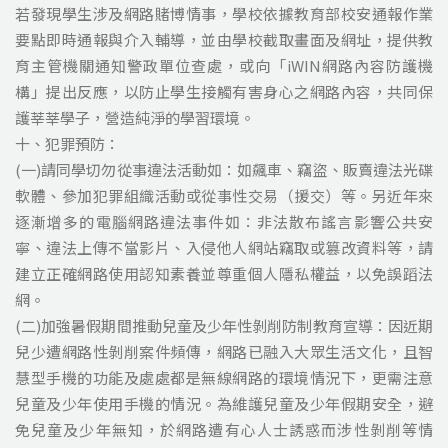
若發現學生涉及網路賭博情事，學校依據教育部校安通報作業
要點即時通報與介入輔導，並由學校截取畫面及網址，提供教
育主管機關通知警政單位查處，或向「iWIN網路內容防護機
構」提出反應，以防止學生接觸有害身心之網路內容，共同保
護莘莘學子，營造純淨的學習環境。
十、犯罪預防：
(一)請同學切勿從事違法活動如：如飆車、竊盜、販賣違法光碟
軟體、參加犯罪組織活動或從事性交易（援交）等。另近年來
逐漸增多的電腦網路違法事件如：非法散布謠言影響公共安
寧、違法上傳不當影片、入侵他人網站竊取或篡改資料等，請
建立正確網路使用認知素養並尊重個人隱私權益，以免誤蹈法
網。
(二)加強暑假期間推動兒童及少年性剝削防制教育宣導：因近期
兒少遭網路性剝削案件頻傳，網路已融入大眾生活文化，且智
慧型手機的功能及處處都是無線網路的環境情況下，更需注意
兒童及少年使用手機的情況。為維護兒童及少年假期安全，避
免兒童及少年無知，於網路遭有心人士誘惑而涉性剝削等情