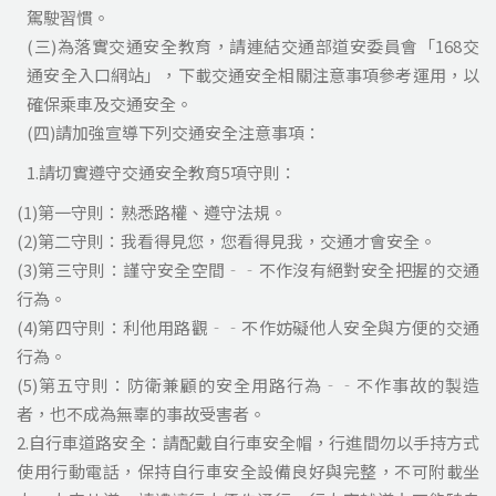
駕駛習慣。
(三)為落實交通安全教育，請連結交通部道安委員會「168交
通安全入口網站」，下載交通安全相關注意事項參考運用，以
確保乘車及交通安全。
(四)請加強宣導下列交通安全注意事項：
1.請切實遵守交通安全教育5項守則：
(1)第一守則：熟悉路權、遵守法規。
(2)第二守則：我看得見您，您看得見我，交通才會安全。
(3)第三守則：謹守安全空間‐‐不作沒有絕對安全把握的交通
行為。
(4)第四守則：利他用路觀‐‐不作妨礙他人安全與方便的交通
行為。
(5)第五守則：防衛兼顧的安全用路行為‐‐不作事故的製造
者，也不成為無辜的事故受害者。
2.自行車道路安全：請配戴自行車安全帽，行進間勿以手持方式
使用行動電話，保持自行車安全設備良好與完整，不可附載坐