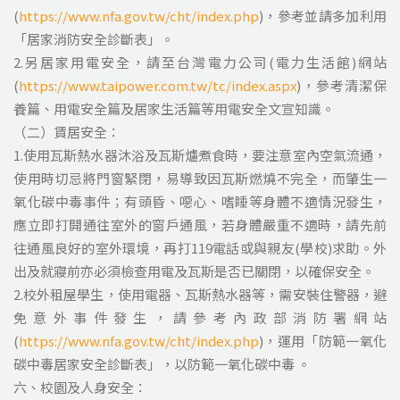
(
https://www.nfa.gov.tw/cht/index.php
)，參考並請多加利用
「居家消防安全診斷表」。
2.另居家用電安全，請至台灣電力公司(電力生活館)網站
(
https://www.taipower.com.tw/tc/index.aspx
)，參考清潔保
養篇、用電安全篇及居家生活篇等用電安全文宣知識。
（二）賃居安全：
1.使用瓦斯熱水器沐浴及瓦斯爐煮食時，要注意室內空氣流通，
使用時切忌將門窗緊閉，易導致因瓦斯燃燒不完全，而肇生一
氧化碳中毒事件；有頭昏、噁心、嗜睡等身體不適情況發生，
應立即打開通往室外的窗戶通風，若身體嚴重不適時，請先前
往通風良好的室外環境，再打119電話或與親友(學校)求助。外
出及就寢前亦必須檢查用電及瓦斯是否已關閉，以確保安全。
2.校外租屋學生，使用電器、瓦斯熱水器等，需安裝住警器，避
免意外事件發生，請參考內政部消防署網站
(
https://www.nfa.gov.tw/cht/index.php
)，運用「防範一氧化
碳中毒居家安全診斷表」，以防範一氧化碳中毒 。
六、校園及人身安全：