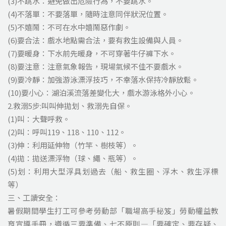
(3)不跳水：避免做出危險行為，不要跳水。
(4)不落單：不要落單，隨時注意同伴狀況位置。
(5)不嬉鬧：不可在水中嬉鬧惡作劇。
(6)要合法：戲水地點需合法，要有救生設備與人員。
(7)要暖身：下水前先暖身，不可穿著牛仔褲下水。
(8)要注意：注意氣象報告，現場氣候不佳不要戲水。
(9)要冷靜：加強游泳漂浮技巧，不幸落水保持冷靜放鬆。
(10)要小心：湖泊溪流落差變化大，戲水游泳格外小心。
2.救溺5步:叫叫伸拋划、救溺先自保。
(1)叫：大聲呼救。
(2)叫：呼叫119、118、110、112。
(3)伸：利用延伸物（竹竿、樹枝等）。
(4)拋：拋送漂浮物（球、繩、瓶等）。
(5)划：利用大型浮具划過去（船、救生圈、浮木、救生浮標
等）
三、工讀安全：
暑假期間學生打工可參考勞動部「職場高手秘笈」勞動權益教
育宣導手冊，遵循三要準備、七不原則—「要確定、要存疑、