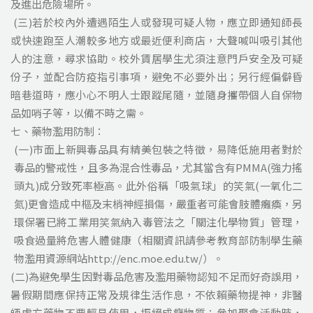
及進出危險場所。
(三)若於校內外遭遇陌生人或發現可疑人物，應立即通知師長
或快速跑至人潮較多地方或最近便利商店，大聲喊叫吸引其他
人的注意，尋求協助。校外賃居學生尤須注意門戶安全及可疑
份子，並配合防疫指引事項，避免不必要外出；另行經偏僻昏
暗巷道時，應小心不明人士跟蹤尾隨，並隨身攜帶個人自保物
品如哨子等，以備不時之需。
七、藥物濫用防制：
(一)市面上新興毒品具有精美包裝之特徵，易降低施用者對於
毒品的警戒性，且多為混合性毒品，尤其當含有PMMA(強力搖
頭丸)成分致死率極高。此外俗稱「吸氣球」的笑氣(一氧化二
氮)更會造成中樞及末梢神經損傷，嚴重者可能會肢體癱瘓，另
環保署已將工業用笑氣納入毒管法之「關注化學物質」管理，
吸食過量將危害人體健康（相關資訊請參考教育部防制學生藥
物濫用資源網站http://enc.moe.edu.tw/）。
(二)為避免學生因對毒品危害及濫用藥物認知不足而好奇誤用，
暑假期間應保持正常及規律生活作息，不依賴藥物提神，非醫
師處方藥物不要輕易使用，拒絕成癮物質；參加聚會活動時，