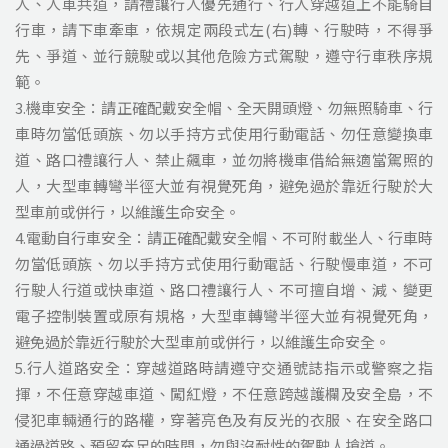
人、人車共道，請禮讓行人優先通行、行人穿越道上不能騎自
行車，請下車牽車，依規定兩段式左(右)轉、行駛時，不得爭
先、爭道、並行競駛或以其他危險方式駕駛，遵守行車秩序規
範。
3.機車安全：請正確配戴安全帽、全天開頭燈、勿無照騎車、行
車時勿當低頭族、勿以手持方式使用行動電話、勿任意變換車
道、路口禮讓行人、禁止飆車，並勿將機車借給無適當駕照的
人，大型車轉彎半徑大並有視覺死角，避免過於靠近行駛於大
型車前或併行，以維護生命安全。
4.電動自行車安全：請正確配戴安全帽、不可附載坐人、行車時
勿當低頭族、勿以手持方式使用行動電話、行駛慢車道，不可
行駛人行道或快車道、路口禮讓行人、不可擅自增、減、變更
電子控制裝置或原有規格，大型車轉彎半徑大並有視覺死角，
避免過於靠近行駛於大型車前或併行，以維護生命安全。
5.行人道路安全：穿越道路時請遵守交通號誌指示或警察之指
揮，不任意穿越車道、闖紅燈，不任意跨越護欄及安全島，不
侵犯車輛通行的路權，穿著亮色及有反光的衣服、在安全路口
通過道路、預留充足的時間，勿與沒耐性的駕駛人搶道。