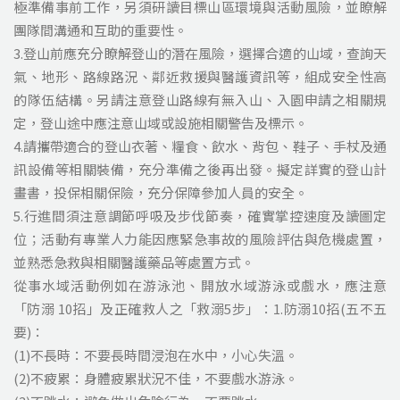
極準備事前工作，另須研讀目標山區環境與活動風險，並瞭解
團隊間溝通和互助的重要性。
3.登山前應充分瞭解登山的潛在風險，選擇合適的山域，查詢天
氣、地形、路線路況、鄰近救援與醫護資訊等，組成安全性高
的隊伍結構。另請注意登山路線有無入山、入園申請之相關規
定，登山途中應注意山域或設施相關警告及標示。
4.請攜帶適合的登山衣著、糧食、飲水、背包、鞋子、手杖及通
訊設備等相關裝備，充分準備之後再出發。擬定詳實的登山計
畫書，投保相關保險，充分保障參加人員的安全。
5.行進間須注意調節呼吸及步伐節奏，確實掌控速度及讀圖定
位；活動有專業人力能因應緊急事故的風險評估與危機處置，
並熟悉急救與相關醫護藥品等處置方式。
從事水域活動例如在游泳池、開放水域游泳或戲水，應注意
「防溺 10招」及正確救人之「救溺5步」：1.防溺10招(五不五
要)：
(1)不長時：不要長時間浸泡在水中，小心失溫。
(2)不疲累：身體疲累狀況不佳，不要戲水游泳。