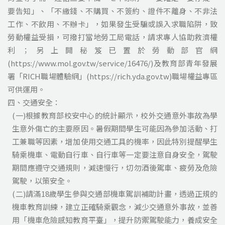
要告知」、「不繳錢、不購買、不簽約、證件不離身、不非法
工作、不飲用、不辦卡」，如果發生受騙或誤入求職陷阱，致
勞動權益受損，可撥打當地勞工局電話，請求專人協助救濟權
利；另上開秘笈已置於勞動部官網
(https://www.mol.gov.tw/service/16476/)及教育部青年發展
署「RICH職場體驗網」(https://rich.yda.gov.tw)職場權益專區
可供運用。
四、交通安全：
(一)根據教育部校安中心的統計顯示，校外交通意外事故為學
生意外傷亡的主要原因。暑假期間學生可能因為參加活動、打
工兼職等因素，增加使用交通工具的機率，因此特別提醒學生
騎乘機車、電動自行車、自行車等一定要注意自身安全，駕駛
期間應遵守交通規則，減速慢行，切勿酒後駕車、疲勞及危險
駕駛，以策安全。
(二)請滿18歲學生參與交通部機車駕訓補助計畫，透過正規的
機車教育訓練，建立正確騎乘觀念，減少交通意外事故，並善
用「機車危險感知教育平臺」，提升防禦駕駛能力，養成安全