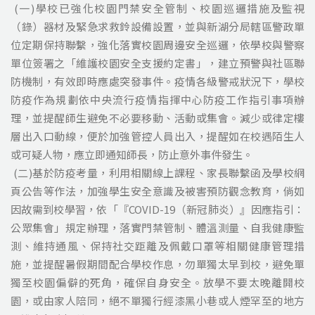
(一)學校已強化校園門禁安全管制、校園巡邏措施及監視
（錄）器材及緊急求救鈴設備設置，並與新湖分局轄區警政單
位定期保持聯繫，強化落實校園周邊安全巡邏，依學校與警察
單位簽署之「維護校園安全支援約定書」，建立預警與社區聯
防機制，有效即時應處突發事件。疫情各級警戒狀況下，學校
防疫作為規劃依中央流行疫情指揮中心防疫工作指引事項辦
理，並提醒師生避免不必要移動、活動或集會。減少或律定樓
層出入口動線，便於加強管控人員出入，提醒如在校遇陌生人
或可疑人物，應立即通知師長，防止意外事件發生。
(二)基於防疫考量，利用相關線上課程、家長聯繫函及學校網
頁公告等作法，加強學生安全意識及被害預防觀念教育，倘如
因故需到校學習，依「『COVID-19（新冠肺炎）』因應指引：
公眾集會」規定辦理，落實門禁管制、體溫測量、自我健康監
測、維持通風、保持社交距離及佩戴口罩等相關健康管理措
施，並提醒暑假期間配合學校作息，勿單獨太早到校，避免單
獨至校園偏僻的死角，確保自身安全。放學不要太晚離開校
園，或由家人陪同，絕不單獨行經漆黑小巷或人煙罕至的地方