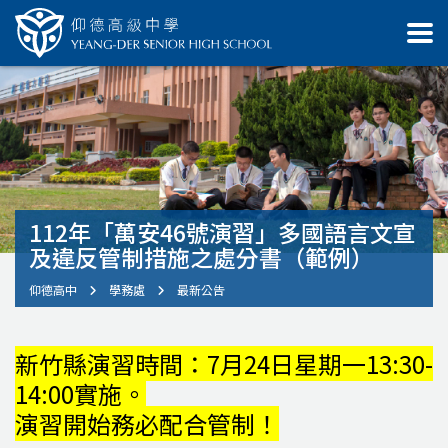
112年「萬安46號演習」多國語言文宣
及違反管制措施之處分書（範例）
仰德高中
學務處
最新公告
新竹縣演習時間：7月24日星期一13:30-
14:00實施。
演習開始務必配合管制！