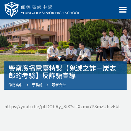
警察廣播電臺特製【鬼滅之詐－炭志
郎的考驗】反詐騙宣導
仰德高中
學務處
最新公告
https://youtu.be/pLDObRy_Sf8?si=Xzmv7P8mzUhivFkt