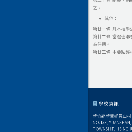
之。
其他：
第廿一條 凡本校學
第廿二條 當選班
為任期。
第廿三條 本要點經
學校資訊
新竹縣新豐鄉員山村1
NO.133, YUANSHAN,
TOWNSHIP, HSINCH