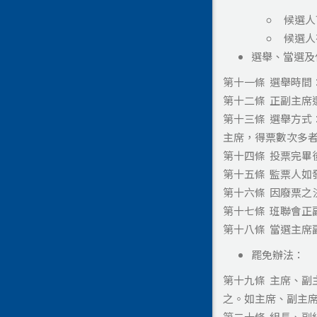
候選人
候選人
選舉、當選及
第十一條 選舉時間
第十二條 正副主席
第十三條 選舉方
主席，得票數次多
第十四條 投票完
第十五條 監票人
第十六條 因廢票
第十七條 班聯會正
第十八條 當選主
罷免辦法：
第十九條 主席、
之。如主席、副主
第二十條 組長、