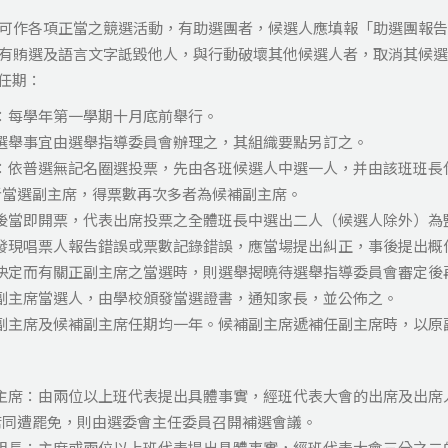
可作各項正當之競選活動，有助選團者，候選人應填報「助選團報告
有賄選及語言文字詆毀他人，與行動破壞其他候選人者，取消其候選
任期：
：每學年第一學期十月底前舉行。
選舉事宜由選舉指導委員會辦理之，其組織要點另訂之。
式：依普選無記名圈選投票，先由各班候選人中選一人，并由該班班長
者當選副主席，得票數再次多者為候補副主席。
畢後當即開票，代表出席投票之全體班長中選出二人（候選人除外）為
如發現唱票人報告錯誤或票數記錄錯誤，應當場提出糾正，事後提出概
之決定而有關正副主席之當選時，則選舉揭曉待選舉指導委員會審定後
副主席當選人，由學校頒發當選證書，通知家長，並公佈之。
席副主席及候補副主席任期均一年。候補副主席遞補任副主席時，以原
副主席：由兩位以上班代表提出具體事實，經班代表大會的出席及出席
席同遭罷免，則由選委會主任委員召開補選會議。
副組長：主席或兩位以上班代表提出具體事實，經班代表大會三分之二