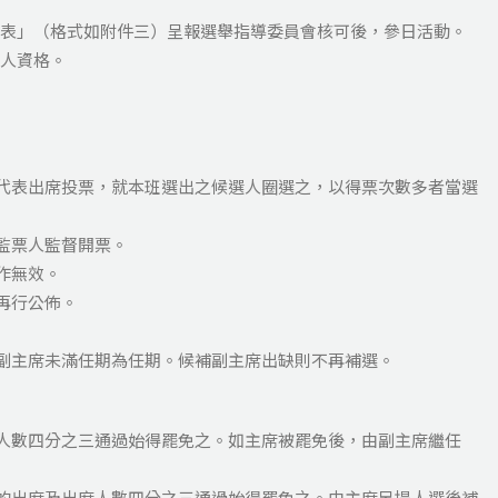
表」（格式如附件三）呈報選舉指導委員會核可後，參日活動。
人資格。
代表出席投票，就本班選出之候選人圈選之，以得票次數多者當選
監票人監督開票。
作無效。
再行公佈。
副主席未滿任期為任期。候補副主席出缺則不再補選。
人數四分之三通過始得罷免之。如主席被罷免後，由副主席繼任
的出席及出席人數四分之三通過始得罷免之。由主席另提人選後補