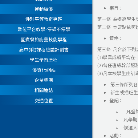
宗旨：
運動績優
第一條 為提高學生
性別平等教育專區
第二條 本要點依照
數位平台教學-停課不停學
資格：
國賓餐旅廚藝技能學程
第三條 凡合於下列
高中(職)課程總體計劃書
(1)學業成績平均
學生學習歷程
(2)曾任班級幹部
優質化網站
(3)凡本校學生由
企業集團
第三條所列各
相關連結
新生或插班生
登記：
交通位置
凡登記
凡學期
候選人
活動：