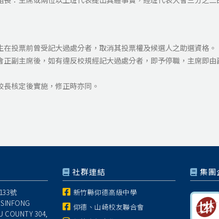
生在投票前曾受記大過處分者，取消其投票權及候選人之助選資格。
聯會正副主席後，如有違反校規經記大過處分者，即予停職，主席即由
校長核定後實施，修正時亦同。
社群連結
集團
33號
新竹縣仰德高級中學
 SINFONG
仰德、山崎校友聯合會
U COUNTY 304,