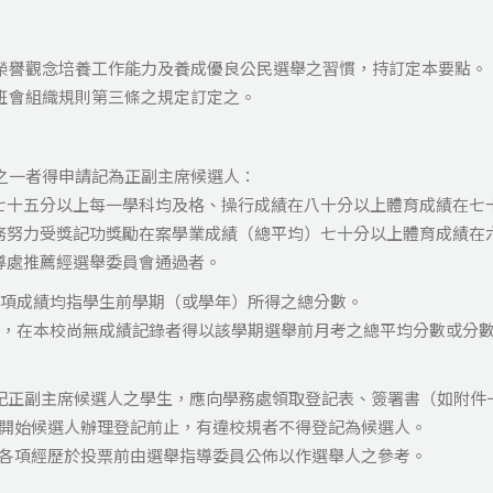
榮譽觀念培養工作能力及養成優良公民選舉之習慣，持訂定本要點。
班會組織規則第三條之規定訂定之。
之一者得申請記為正副主席候選人：
在七十五分以上每一學科均及格、操行成績在八十分以上體育成績在
服務努力受獎記功獎勵在案學業成績（總平均）七十分以上體育成績
訓導處推薦經選舉委員會通過者。
項成績均指學生前學期（或學年）所得之總分數。
，在本校尚無成績記錄者得以該學期選舉前月考之總平均分數或分
正副主席候選人之學生，應向學務處領取登記表、簽署書（如附件
開始候選人辦理登記前止，有違校規者不得登記為候選人。
各項經歷於投票前由選舉指導委員公佈以作選舉人之參考。