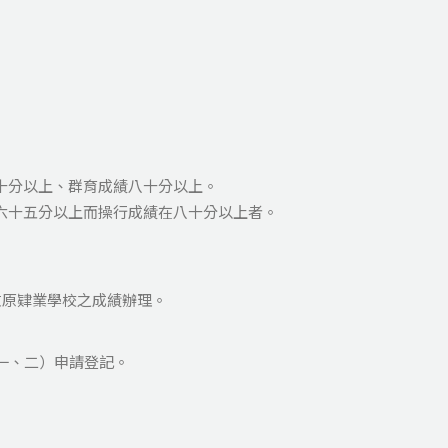
七十分以上、群育成績八十分以上。
在六十五分以上而操行成績在八十分以上者。
數原肄業學校之成績辦理。
一、二）申請登記。