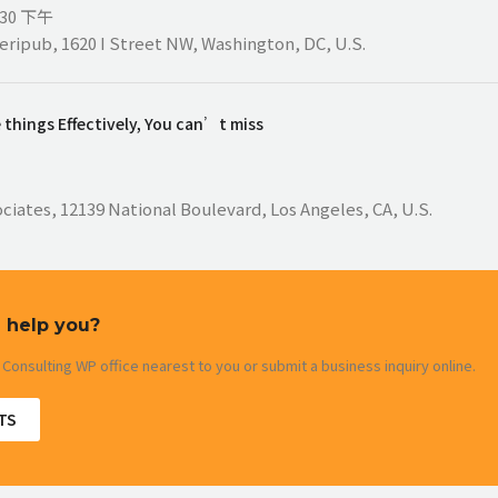
8:30 下午
eripub, 1620 I Street NW, Washington, DC, U.S.
se things Effectively, You can’t miss
ciates, 12139 National Boulevard, Los Angeles, CA, U.S.
 help you?
 Consulting WP office nearest to you or submit a business inquiry online.
TS