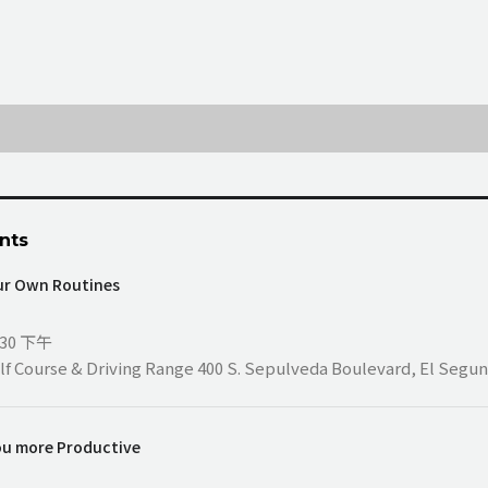
nts
ur Own Routines
9:30 下午
lf Course & Driving Range 400 S. Sepulveda Boulevard, El Segun
ou more Productive