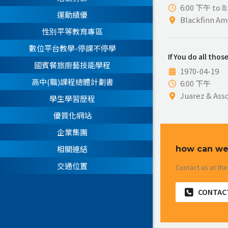
6:00 下午 to 
運動績優
Blackfinn Am
性別平等教育專區
數位平台教學-停課不停學
If You do all tho
國賓餐旅廚藝技能學程
1970-04-19
高中(職)課程總體計劃書
6:00 下午
Juarez & Asso
學生學習歷程
優質化網站
企業集團
相關連結
how can we
交通位置
Contact us at the
CONTAC