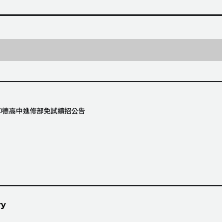
縣仰德高中進修部免試續招公告
ry