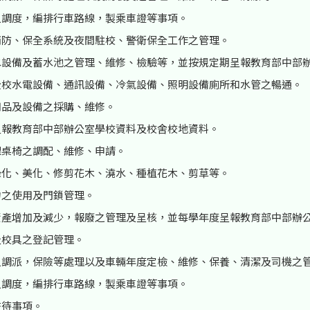
之調度，編排行車路線，製乘車證等事項。
消防、保全系統及夜間駐校、警衛保全工作之管理。
水設備及蓄水池之管理、維修、檢驗等，並按規定期呈報教育部中部
全校水電設備、通訊設備、冷氣設備、照明設備廁所和水管之暢通。
用品及設備之採購、維修。
呈報教育部中部辦公室學校資料及校舍校地資料。
課桌椅之調配、維修、申請。
綠化、美化、修剪花木、澆水、種植花木、剪草等。
物之使用及門鎖管理。
資產增加及減少，報廢之管理及呈核，並每學年度呈報教育部中部辦
及校具之登記管理。
之調派，保險等處理以及車輛年度定檢、維修、保養、清潔及司機之
之調度，編排行車路線，製乘車證等事項。
交待事項。