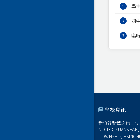
學
1
國
2
臨
3
學校資訊
新竹縣新豐鄉員山村1
NO.133, YUANSHAN,
TOWNSHIP, HSINCH