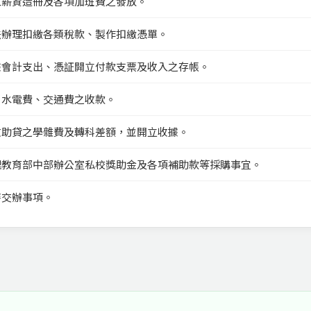
工薪資造冊及各項加班費之發放。
法辦理扣繳各類稅款、製作扣繳憑單。
據會計支出、憑証開立付款支票及收入之存帳。
月水電費、交通費之收款。
收助貸之學雜費及轉科差額，並開立收據。
理教育部中部辦公室私校獎助金及各項補助款等採購事宜。
時交辦事項。