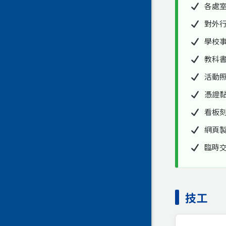
各處
對外
學校
教科
活動
憑證
看板
網頁
臨時
技工