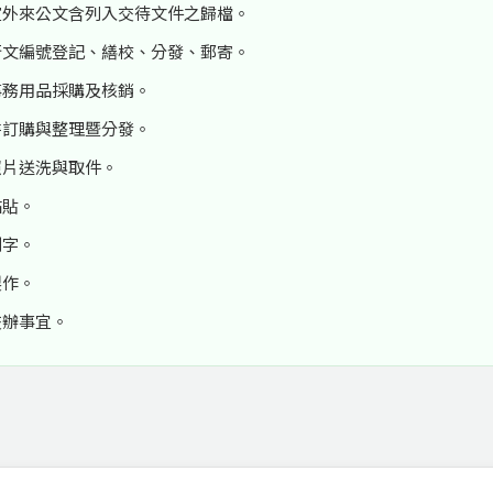
室外來公文含列入交待文件之歸檔。
行文編號登記、繕校、分發、郵寄。
事務用品採購及核銷。
書訂購與整理暨分發。
照片送洗與取件。
黏貼。
刻字。
製作。
交辦事宜。