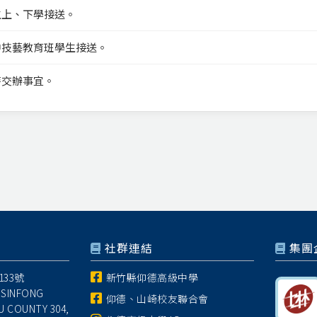
生上、下學接送。
中技藝教育班學生接送。
時交辦事宜。
社群連結
集團
33號
新竹縣仰德高級中學
 SINFONG
仰德、山崎校友聯合會
U COUNTY 304,