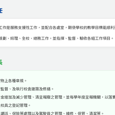
任
工作是服務支援性工作，並配合各處室，期使學校的教學目標能順利
規劃、綜理、全校、總務工作，並指揮、監督、驗收各組工作項目。
長
庶物上各種章規。
、監督、及執行校舍建築及修繕。
資金增加及減少管理、清呈報廢之管理，並每學年度呈報機關，以落
及校具之登記管理。
之調派、保險等處理以及駕駛員之管理、維修、保管、清潔等。