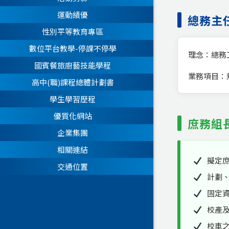
運動績優
總務主
性別平等教育專區
數位平台教學-停課不停學
理念：總務
國賓餐旅廚藝技能學程
業務項目：
高中(職)課程總體計劃書
學生學習歷程
優質化網站
庶務組
企業集團
相關連結
擬定
交通位置
計劃
固定
校產
校車