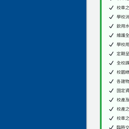
校車
學校
飲用
維護
學校
定期
全校
校園
各建
固定
校產
校產
校車
臨時