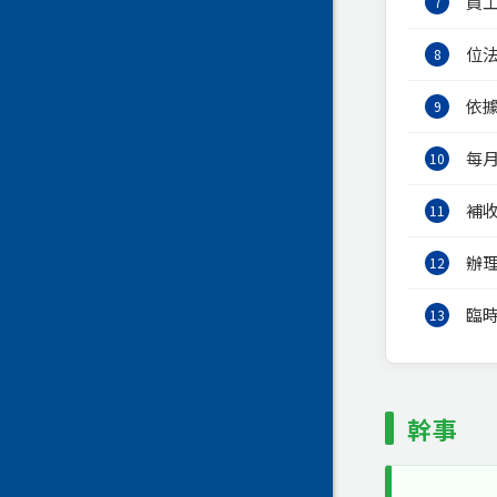
員
7
位
8
依
9
每
10
補
11
辦
12
臨
13
幹事