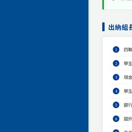
出納組
四
1
學
2
現
3
學
4
銀
5
國
6