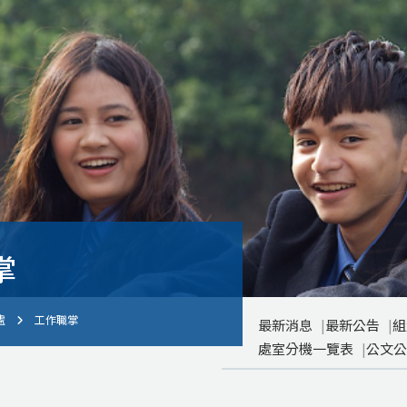
掌
處
工作職掌
最新消息
最新公告
組
處室分機一覽表
公文公