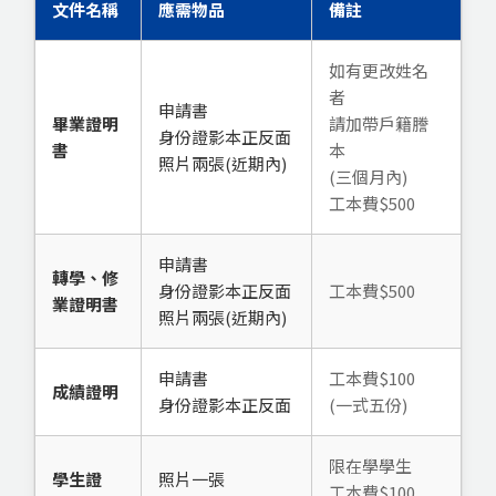
文件名稱
應需物品
備註
如有更改姓名
者
申請書
畢業證明
請加帶戶籍謄
身份證影本正反面
書
本
照片兩張(近期內)
(三個月內)
工本費$500
申請書
轉學、修
身份證影本正反面
工本費$500
業證明書
照片兩張(近期內)
申請書
工本費$100
成績證明
身份證影本正反面
(一式五份)
限在學學生
學生證
照片一張
工本費$100