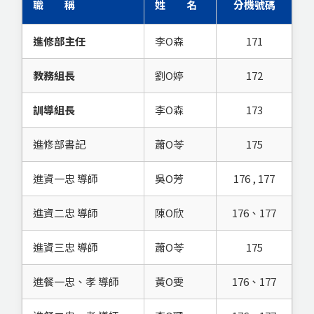
職 稱
姓 名
分機號碼
進修部主任
李O森
171
教務組長
劉O婷
172
訓導組長
李O森
173
進修部書記
蕭O苓
175
進資一忠 導師
吳O芳
176 , 177
進資二忠 導師
陳O欣
176、177
進資三忠 導師
蕭O苓
175
進餐一忠、孝 導師
黃O雯
176、177