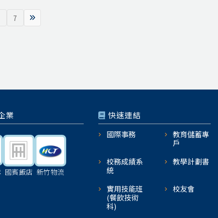
7
企業
快速連結
國際事務
教育儲蓄專
戶
校務成績系
教學計劃書
統
機
國賓飯店
新竹物流
實用技能班
校友會
(餐飲技術
科)