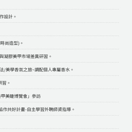
創作設計。
尼時尚造型)。
穿戴甲與凝膠美甲市場差異研習。
香療法/美學香氛之旅~調配個人專屬香水。
務研習。
24美甲美睫博覽會」參訪
度與大專校院協作共好計畫-自主學習外聘師資指導。