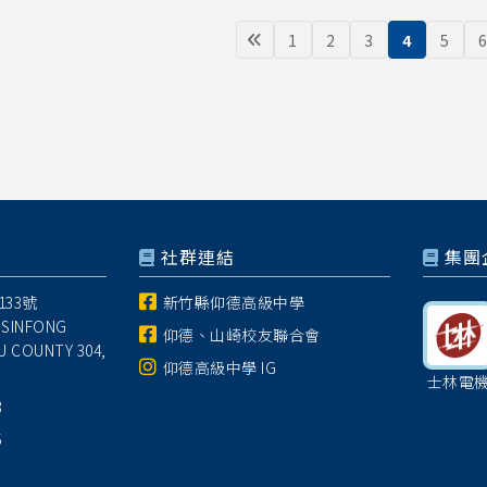
1
2
3
4
5
6
社群連結
集團
33號
新竹縣仰德高級中學
 SINFONG
仰德、山崎校友聯合會
U COUNTY 304,
仰德高級中學 IG
士林電
8
5