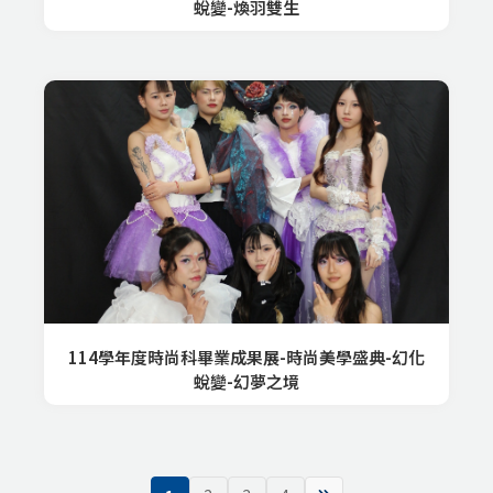
蛻變-煥羽雙生
114學年度時尚科畢業成果展-時尚美學盛典-幻化
蛻變-幻夢之境