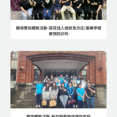
職場實技體驗活動-窈窕佳人總部及分店/蓁美學健
康預防診所
職場體驗活動-新竹縣動物保護防疫所