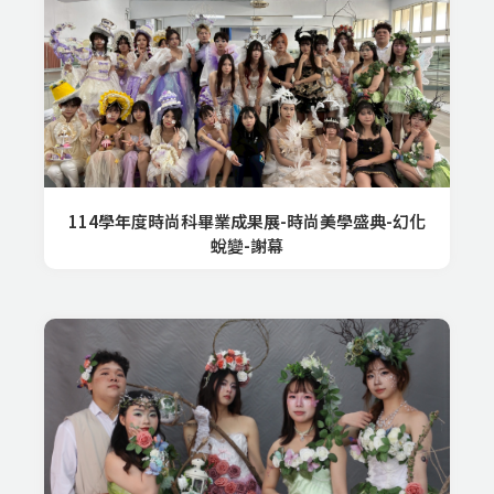
114學年度時尚科畢業成果展-時尚美學盛典-幻化
蛻變-謝幕