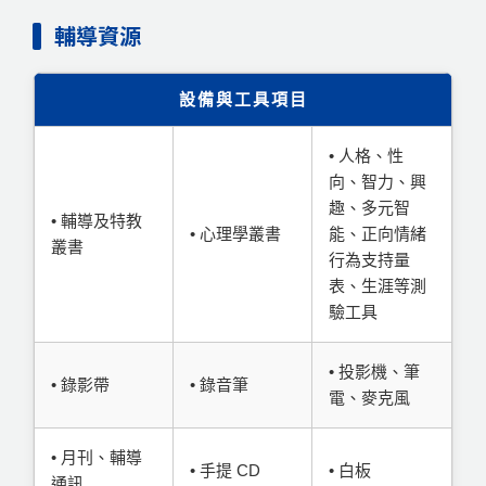
輔導資源
設備與工具項目
• 人格、性
向、智力、興
趣、多元智
• 輔導及特教
• 心理學叢書
能、正向情緒
叢書
行為支持量
表、生涯等測
驗工具
• 投影機、筆
• 錄影帶
• 錄音筆
電、麥克風
• 月刊、輔導
• 手提 CD
• 白板
通訊